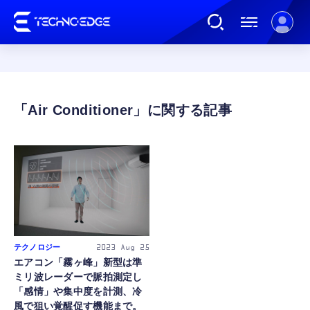
連載
Air Conditioner
AI
ガジェット
ゲーム
テクノロジー
2023
Aug 25
エアコン「霧ヶ峰」新型は準
カルチャー
ミリ波レーダーで脈拍測定し
「感情」や集中度を計測、冷
風で狙い覚醒促す機能まで。
公式ストア