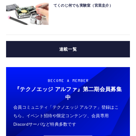
てくのじ何でも実験室（宮里圭介）
連載一覧
BECOME A MEMBER
『テクノエッジ アルファ』
第二期会員募集
中
会員コミュニティ「テクノエッジ アルファ」登録はこ
ちら。イベント招待や限定コンテンツ、会員専用
Discordサーバなど特典多数です