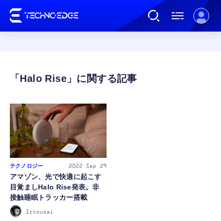
連載
Halo Rise
AI
ガジェット
ゲーム
テクノロジー
2022
Sep 29
アマゾン、光で快適に起こす
目覚ましHalo Rise発表。非
カルチャー
接触睡眠トラッカー搭載
Ittousai
公式ストア