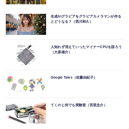
生成AIグラビアをグラビアカメラマンが作る
とどうなる？（西川和久）
人知れず消えていったマイナーCPUを語ろう
（大原雄介）
Google Tales（佐藤由紀子）
てくのじ何でも実験室（宮里圭介）