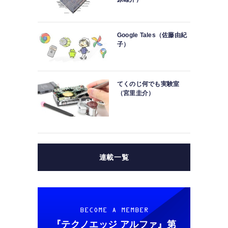
Google Tales（佐藤由紀
子）
てくのじ何でも実験室
（宮里圭介）
連載一覧
BECOME A MEMBER
『テクノエッジ アルファ』
第