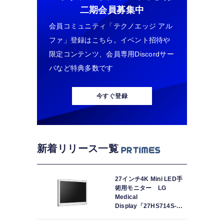
二期会員募集中
会員コミュニティ「テクノエッジ アル
ファ」登録はこちら。イベント招待や
限定コンテンツ、会員専用Discordサー
バなど特典多数です
今すぐ登録
新着リリース一覧
27インチ4K Mini LED手
術用モニター LG
Medical
Display「27HS714S-
W」の取り扱いを開始