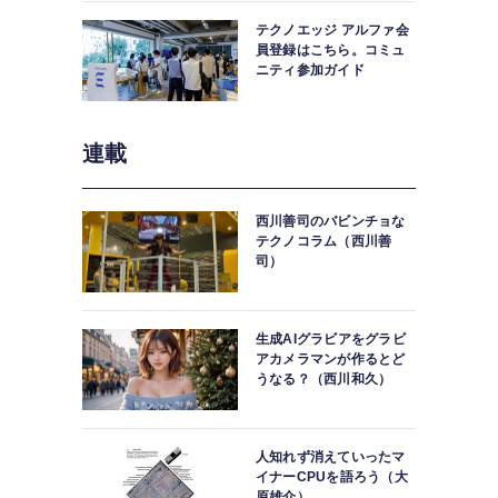
テクノエッジ アルファ会
員登録はこちら。コミュ
ニティ参加ガイド
連載
西川善司のバビンチョな
テクノコラム（西川善
司）
生成AIグラビアをグラビ
アカメラマンが作るとど
うなる？（西川和久）
人知れず消えていったマ
イナーCPUを語ろう（大
原雄介）