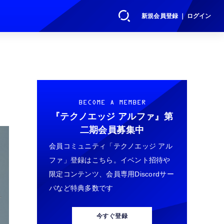
新規会員登録 ｜ ログイン
BECOME A MEMBER
『テクノエッジ アルファ』
第
二期会員募集中
会員コミュニティ「テクノエッジ アル
ファ」登録はこちら。イベント招待や
限定コンテンツ、会員専用Discordサー
バなど特典多数です
今すぐ登録