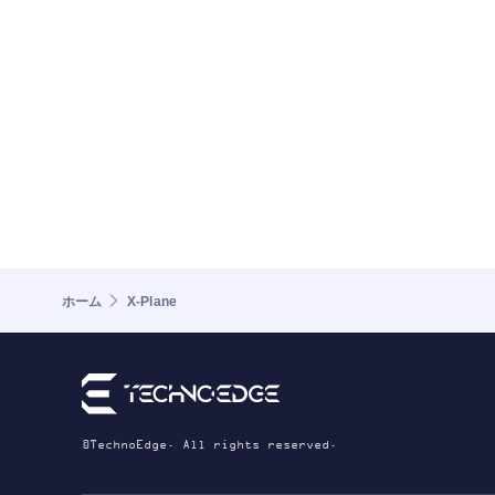
ホーム
X-Plane
©TechnoEdge. All rights reserved.