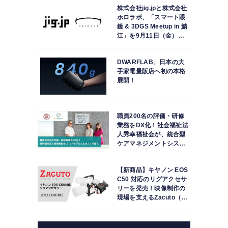
株式会社jig.jpと株式会社
ホロラボ、「スマート眼
鏡 & 3DGS Meetup in 鯖
江」を9月11日（金）に
共同開催
DWARFLAB、日本の大
手家電量販店へ初の本格
展開！
職員200名の評価・研修
業務をDX化！社会福祉法
人秀幸福祉会が、統合型
ケアマネジメントシステ
ム「ハイケアウェルネ
ス」を導入
【新商品】キヤノン EOS
C50 対応のリグアクセサ
リーを発売！映像制作の
現場を支えるZacuto（ザ
クート）より、専用「Zフ
ァインダー」をはじめと
する拡張アイテムを提案