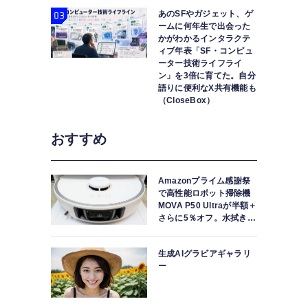
あのSFやガジェット、ゲ
ームに何年生で出会った
かがわかるインタラクテ
ィブ年表「SF・コンピュ
ーター技術ライフライ
ン」を3倍に育てた。自分
語りに便利なX共有機能も
（CloseBox）
おすすめ
Amazonプライム感謝祭
で高性能ロボット掃除機
MOVA P50 Ultraが半額＋
さらに5％オフ。水拭きモ
ップ自動洗浄・乾燥まで
対応ハイエンドモデル
生成AIグラビアギャラリ
ー