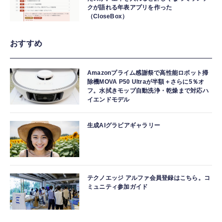
クが語れる年表アプリを作った
（CloseBox）
おすすめ
Amazonプライム感謝祭で高性能ロボット掃
除機MOVA P50 Ultraが半額＋さらに5％オ
フ。水拭きモップ自動洗浄・乾燥まで対応ハ
イエンドモデル
生成AIグラビアギャラリー
テクノエッジ アルファ会員登録はこちら。コ
ミュニティ参加ガイド