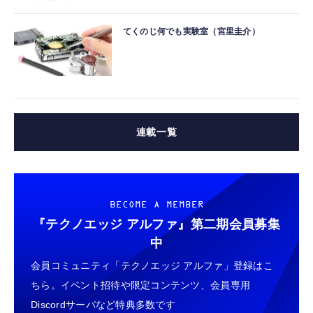
てくのじ何でも実験室（宮里圭介）
連載一覧
BECOME A MEMBER
『テクノエッジ アルファ』
第二期会員募集
中
会員コミュニティ「テクノエッジ アルファ」登録はこ
ちら。イベント招待や限定コンテンツ、会員専用
Discordサーバなど特典多数です