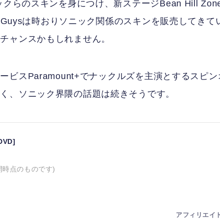
らのスキンを身につけ、新ステージBean Hill Zon
 Guysは時おりソニック関係のスキンを販売してきて
はチャンスかもしれません。
ビスParamount+でナックルズを主演とするスピン
らく、ソニック界隈の話題は続きそうです。
VD]
開時点のものです)