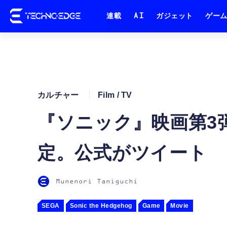
連載
AI
ガジェット
ゲー
カルチャー
Film / TV
『ソニック』映画第3弾
定。公式がツイート
Munenori Taniguchi
SEGA
Sonic the Hedgehog
Game
Movie