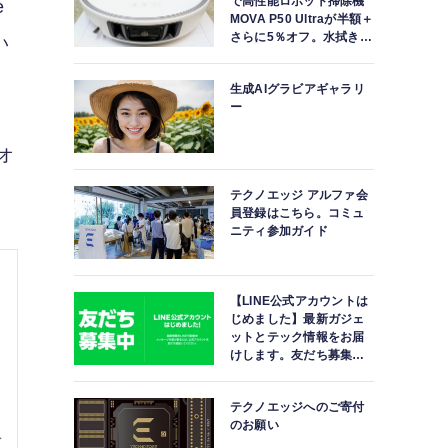
で高性能ロボット掃除機
e
MOVA P50 Ultraが半額＋
さらに5％オフ。水拭きモ
い
ップ自動洗浄・乾燥まで
対応ハイエンドモデル
生成AIグラビアギャラリ
ー
オ
テクノエッジ アルファ会
員登録はこちら。コミュ
ニティ参加ガイド
【LINE公式アカウントは
じめました】最新ガジェ
ットとテック情報をお届
けします。友だち募集
中。
テクノエッジへのご寄付
のお願い