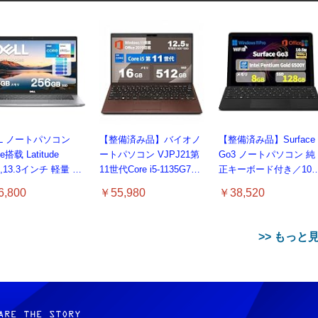
LL ノートパソコン
【整備済み品】バイオノ
【整備済み品】Surface
ce搭载 Latitude
ートパソコン VJPJ21第
Go3 ノートパソコン 純
0,13.3インチ 軽量 パ
11世代Core i5-1135G7
正キーボード付き／10
 8GB SSD 256GB
12.5型 約887g超軽量ノー
マルチタッチ／Pentium
,800
￥55,980
￥38,520
 i5-1145G7, デル
トPC
Gold プロセッサ／メモ
op windows 11,中古
8GB／SSD 128GB／
トPC 日本語キーボ
Windows11 Office／WiF
>> もっと
付き (整備済み品)
6 Bluetooth5.0／USB-C
／1080p顔認証カメラ
ARE THE STORY