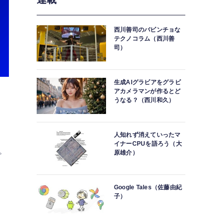
西川善司のバビンチョな
テクノコラム（西川善
司）
ジ
ト
長
生成AIグラビアをグラビ
軟
アカメラマンが作るとど
うなる？（西川和久）
ロ
ジ
セ
人知れず消えていったマ
せ
イナーCPUを語ろう（大
。
原雄介）
Google Tales（佐藤由紀
子）