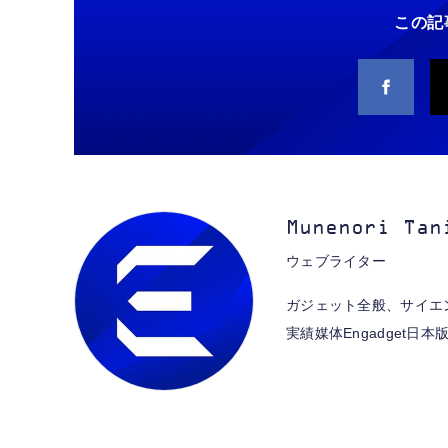
この記
Grithope イヤホン タイプ
霊界コミュニケーション
CASIO Moflin(モフリ
Ligh
CAS
タイプc 寝ホンイヤホン
C【2026新モデル 耐久
ロボット BAKETAN
ン）シルバー PE-M10SR
ホン
ン）
寝ホン type-c 有線 睡眠
性】 有線イヤホン マイ
WARASHI ばけたん ワラ
AIペット（コミュニケー
証 
AI
用イヤホン 【音質強化バ
ク付き HiFi音質 ノイズ低
シ 改 KAI
ションロボット）
蔵D
ショ
￥949
￥5,400
￥53,900
￥9
￥53
ージョン iPhone
減 重低音 遅延なし
ト/
￥2,199
15/16/17対応】横向きに
寝ると耳が圧迫されない
Munenori Tan
ソフトシリコンで柔らか
ウェブライター
い 超軽量 超小型 外部ノ
イズ遮断 音質良い リモ
コン マイク付き 安眠 仕
ガジェット全般、サイエン
事 勉強 通勤通学最適
実績媒体Engadget日本版, 
（黑-typec）