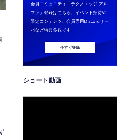
会員コミュニティ「テクノエッジ アル
ファ」登録はこちら。イベント招待や
限定コンテンツ、会員専用Discordサー
／
バなど特典多数です
開
今すぐ登録
ッ
ショート動画
、
ベ
ず