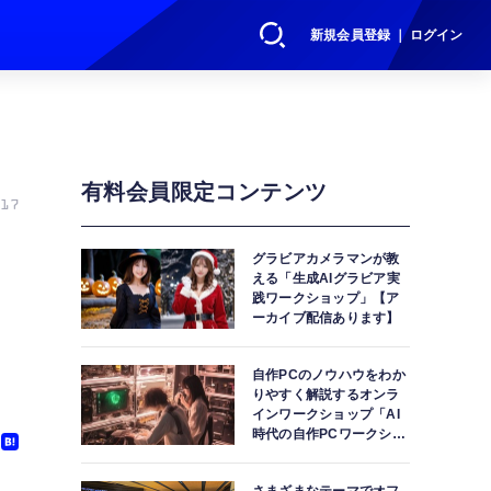
新規会員登録 ｜ ログイン
有料会員限定コンテンツ
17
グラビアカメラマンが教
える「生成AIグラビア実
践ワークショップ」【ア
ーカイブ配信あります】
自作PCのノウハウをわか
りやすく解説するオンラ
インワークショップ「AI
時代の自作PCワークショ
ップ」【アーカイブ配信
あります】