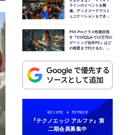
さまざまなテーマでオフ
ラインのイベントを開
催。ディスコードでコミ
ュニケーションもできま
す
PS5 Proクラス性能目指
す『OS代込みで12万円の
ゲーミング自作PC』はど
の程度まで行けるか。
【AI時代の自作PCワーク
ショップ】
BECOME A MEMBER
『テクノエッジ アルファ』
第
二期会員募集中