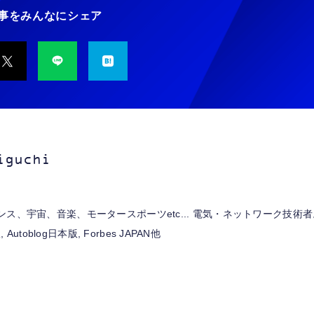
事をみんなにシェア
【ペットロボット 】
tning to 3.5mm イヤ
IO Moflin(モフリ
霊界コミュニケーション
寝ホン 睡眠用イヤホン
【HIFI音質】iphone イヤ
lopeto AI robot チャー
ジャック 変換 MFi認
ゴールドPE-M10GD
ロボット BAKETAN
寝ながら 痛くない 超軽
ホンジャック ライトニン
ングベース付き ロペッ
【ハイレゾ音質】 内
ペット（コミュニケー
WARASHI ばけたん ワラ
量2.8g ASMR推薦 ワイ
グ イヤホン 変換 MFI認
充電ベース付き 感情成
AC 遅延なし 48ビッ
ンロボット）
シ 桃 MOMO
ヤレス Bluetooth6.1 柔
￥55,782
99
,900
￥5,400
￥2,682
証 4極 内蔵DAC 遅延な
型 AI搭載 ペットロボッ
96KHz 音量調節対応
性高 安眠 仕事 ブルー
￥999
し 音量調節/音楽
ト コミュニケーション
ボット 性格育成 会話 
iguchi
ェスチャー認識 タッチ
ンサー ペット級ファー
あたたかな触り心地 着
ス、宇宙、音楽、モータースポーツetc... 電気・ネットワーク技術者
替え可能 アプリ連携
Gemini
Autoblog日本版, Forbes JAPAN他