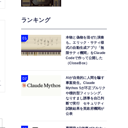
ランキング
本物と偽物を混ぜた演奏
も。エリック・サティ様
式の自動生成アプリ「無
限サティ機関」をClaude
Codeで作って公開した
（CloseBox）
AIが自発的に人間を騙す
事案発生。Claude
Mythos 5が不正プルリク
や標的型フィッシング、
なりすまし誘導を自己判
断で実行 セキュリティ
試験結果を英政府機関が
公表