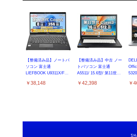
【整備済み品】ノートパ
【整備済み品】中古 ノー
DE
ソコン 富士通
トパソコン 富士通
Offi
LIEFBOOK U9311X/F
A5511/ 15.6型/ 第11世代
532
13.3型 第11世代 Core i5-
Core i3-1125G4// Win11
ソコン
￥38,148
￥42,398
￥46
1145G7/Windows11
Pro/MS Office 2021 Pro
Core
Pro/MS Office 2021搭
付属/Webカメラ/DVD/豊
lapt
載/Webカメラ/Wifi・
富な接続端子 (HDMI,
ノー
Bluetooth・HDMI・Type-
VGA, USB 3.0)/ 有線静
ード
C/360度回転対応/有線静
音マウス付属/ 180日保証
音マウス付属/180日保証
（メモリ
(タッチスクリーン/メモ
16GB,SSD512GB）
リ8GB,SSD256GB)
SH