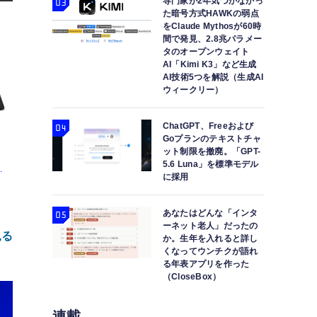
専門家が2年気づかなかっ
た暗号方式HAWKの弱点
をClaude Mythosが60時
間で発見、2.8兆パラメー
タのオープンウェイト
AI「Kimi K3」など生成
AI技術5つを解説（生成AI
ウィークリー）
ChatGPT、Freeおよび
Goプランのテキストチャ
ット制限を撤廃。「GPT-
5.6 Luna」を標準モデル
型
に採用
リ
あなたはどんな「インタ
ーネット老人」だったの
i-
見る
か。生年を入れると詳し
くなってウンチクが語れ
る年表アプリを作った
（CloseBox）
連載