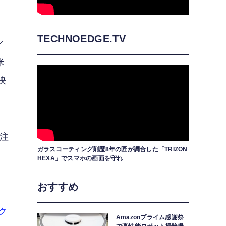
TECHNOEDGE.TV
／
米
映
注
ガラスコーティング剤歴8年の匠が調合した「TRIZON
マ
HEXA」でスマホの画面を守れ
。
おすすめ
ク
Amazonプライム感謝祭