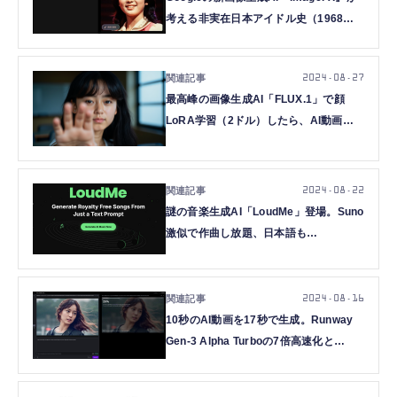
考える非実在日本アイドル史（1968～
83）。超リアルだが全部偽物
（CloseBox）
2024.08.27
最高峰の画像生成AI「FLUX.1」で顔
LoRA学習（2ドル）したら、AI動画生
成も捗った話（CloseBox）
2024.08.22
謎の音楽生成AI「LoudMe」登場。Suno
激似で作曲し放題、日本語も
OK（CloseBox）
2024.08.16
10秒のAI動画を17秒で生成。Runway
Gen-3 Alpha Turboの7倍高速化と
UnlimitedプランでAI動画のワークフロ
ー激変（CloseBox）