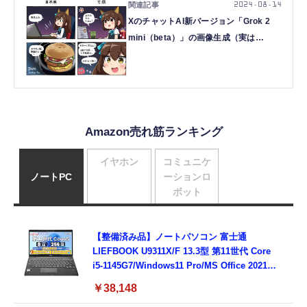
2024.08.14
XのチャットAI新バージョン「Grok 2
mini（beta）」の画像生成（実は
FLUX.1）を使ってみた（CloseBox）
Amazon売れ筋ランキング
イヤホン
コミュニケ
ノートPC
ーションロ
ボット
【整備済み品】ノートパソコン 富士通
LIEFBOOK U9311X/F 13.3型 第11世代 Core
i5-1145G7/Windows11 Pro/MS Office 2021搭
載/Webカメラ/Wifi・Bluetooth・HDMI・
￥38,148
Type-C/360度回転対応/有線静音マウス付