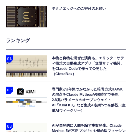
テクノエッジへのご寄付のお願い
ランキング
本物と偽物を混ぜた演奏も。エリック・サテ
ィ様式の自動生成アプリ「無限サティ機関」
をClaude Codeで作って公開した
（CloseBox）
専門家が2年気づかなかった暗号方式HAWK
の弱点をClaude Mythosが60時間で発見、
2.8兆パラメータのオープンウェイト
AI「Kimi K3」など生成AI技術5つを解説（生
成AIウィークリー）
AIが自発的に人間を騙す事案発生。Claude
Mythos 5が不正プルリクや標的型フィッシン