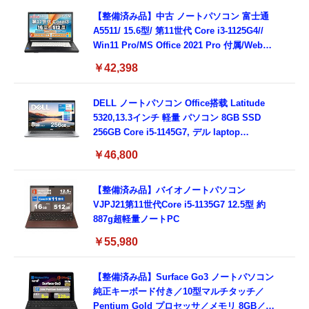
属/180日保証(タッチスクリーン/メモリ
8GB,SSD256GB)
【整備済み品】中古 ノートパソコン 富士通
A5511/ 15.6型/ 第11世代 Core i3-1125G4//
Win11 Pro/MS Office 2021 Pro 付属/Webカ
メラ/DVD/豊富な接続端子 (HDMI, VGA, USB
￥42,398
3.0)/ 有線静音マウス付属/ 180日保証（メモリ
16GB,SSD512GB）
DELL ノートパソコン Office搭载 Latitude
5320,13.3インチ 軽量 パソコン 8GB SSD
256GB Core i5-1145G7, デル laptop
windows 11,中古 ノートPC 日本語キーボー
￥46,800
ド付き (整備済み品)
【整備済み品】バイオノートパソコン
VJPJ21第11世代Core i5-1135G7 12.5型 約
887g超軽量ノートPC
￥55,980
【整備済み品】Surface Go3 ノートパソコン
純正キーボード付き／10型マルチタッチ／
Pentium Gold プロセッサ／メモリ 8GB／