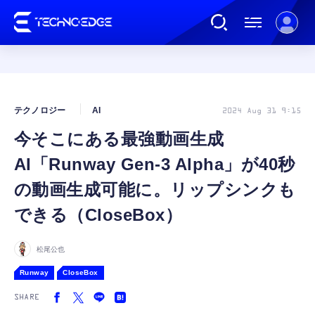
連載
テクノロジー
AI
2024 Aug 31 9:15
今そこにある最強動画生成
AI
AI「Runway Gen-3 Alpha」が40秒
ガジェット
の動画生成可能に。リップシンクも
できる（CloseBox）
ゲーム
松尾公也
カルチャー
Runway
CloseBox
SHARE
公式ストア