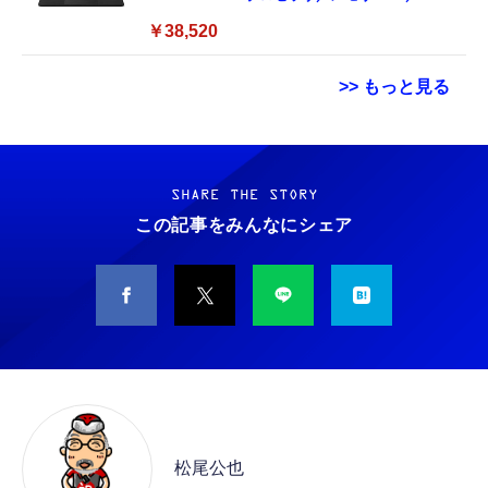
SSD 128GB／Windows11 Office／WiFi-6
￥38,520
Bluetooth5.0／USB-C／1080p顔認証カメラ
>> もっと見る
Grithope イヤホン タイプC【2026新モデル
霊界コミュニケーションロボット BAKETAN
耐久性】 有線イヤホン マイク付き HiFi音質
WARASHI ばけたん ワラシ 改 KAI
ノイズ低減 重低音 遅延なし
SHARE THE STORY
￥5,400
この記事をみんなにシェア
￥949
CASIO Moflin(モフリン）シルバー PE-
タイプc 寝ホンイヤホン 寝ホン type-c 有線
M10SR AIペット（コミュニケーションロボッ
睡眠用イヤホン 【音質強化バージョン
ト）
iPhone 15/16/17対応】横向きに寝ると耳が圧
迫されない ソフトシリコンで柔らかい 超軽量
￥53,900
￥2,199
超小型 外部ノイズ遮断 音質良い リモコン マ
イク付き 安眠 仕事 勉強 通勤通学最適（黑-
CASIO Moflin(モフリン）ゴールドPE-
typec）
Lightning to 3.5mm イヤホンジャック 変換
M10GD AIペット（コミュニケーションロボ
MFi認証 【ハイレゾ音質】 内蔵DAC 遅延な
ット）
松尾公也
し 48ビット/96KHz 音量調節対応