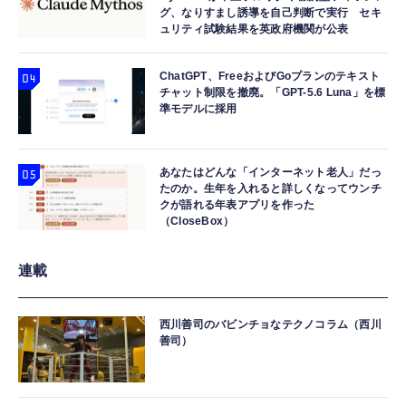
グ、なりすまし誘導を自己判断で実行 セキ
ュリティ試験結果を英政府機関が公表
ChatGPT、FreeおよびGoプランのテキスト
チャット制限を撤廃。「GPT-5.6 Luna」を標
準モデルに採用
あなたはどんな「インターネット老人」だっ
たのか。生年を入れると詳しくなってウンチ
クが語れる年表アプリを作った
（CloseBox）
連載
西川善司のバビンチョなテクノコラム（西川
善司）