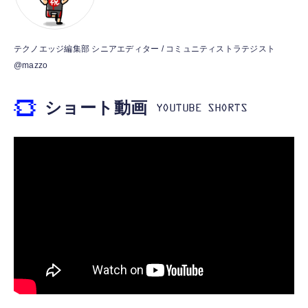
￥53,900
￥999
霊界コミュニケーションロボット BAKETAN
【HIFI音質】iphone イヤホンジャック ライ
テクノエッジ編集部 シニアエディター / コミュニティストラテジスト
WARASHI ばけたん ワラシ 桃 MOMO
トニング イヤホン 変換 MFI認証 4極 内蔵
@mazzo
DAC 遅延なし 音量調節/音楽
￥5,400
￥999
ショート動画
【ペットロボット 】lopeto AI robot チャー
寝ホン 睡眠用イヤホン 寝ながら 痛くない 超
ジングベース付き ロペット 充電ベース付き
軽量2.8g ASMR推薦 ワイヤレス
感情成長型 AI搭載 ペットロボット コミュニ
Bluetooth6.1 柔軟性高 安眠 仕事 ブルー
ケーションロボット 性格育成 会話 ジェスチ
￥55,782
ャー認識 タッチセンサー ペット級ファー あ
￥2,682
たたかな触り心地 着せ替え可能 アプリ連携
Gemini